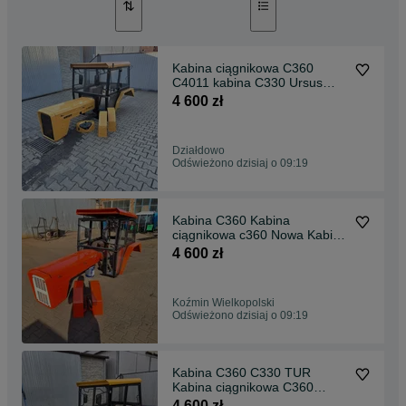
Kabina ciągnikowa C360
C4011 kabina C330 Ursus
c360 ‼️PROMOCJA ‼️
4 600 zł
Działdowo
Odświeżono dzisiaj o 09:19
Kabina C360 Kabina
ciągnikowa c360 Nowa Kabina
c360 C330‼️PROMOCJA‼️
4 600 zł
Koźmin Wielkopolski
Odświeżono dzisiaj o 09:19
Kabina C360 C330 TUR
Kabina ciągnikowa C360
URSUS c360 ‼️PROMOCJA‼️
4 600 zł