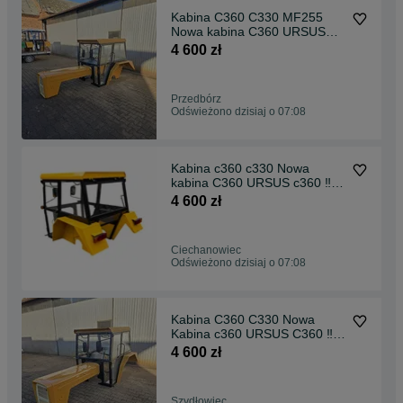
Kabina C360 C330 MF255
Nowa kabina C360 URSUS
c360 ‼️PROMOCJA ‼️
4 600 zł
Przedbórz
Odświeżono dzisiaj o 07:08
Kabina c360 c330 Nowa
kabina C360 URSUS c360 ‼️
PROMOCJA ‼️
4 600 zł
Ciechanowiec
Odświeżono dzisiaj o 07:08
Kabina C360 C330 Nowa
Kabina c360 URSUS C360 ‼️
PROMOCJA ‼️
4 600 zł
Szydłowiec