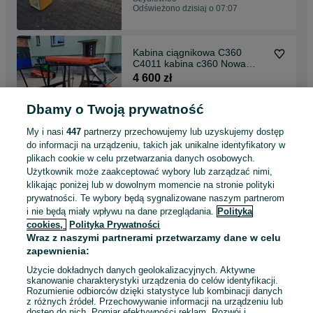
Odświeżono dzisiaj o 07:07
Kabina ciągnikowa C360
C4011 kabina c360 Nowa
kabina c330 ‼️Gratis ‼️
4 600 zł
Dbamy o Twoją prywatność
Łasin
Odświeżono dzisiaj o 07:07
My i nasi
447
partnerzy przechowujemy lub uzyskujemy dostęp
do informacji na urządzeniu, takich jak unikalne identyfikatory w
plikach cookie w celu przetwarzania danych osobowych.
Kabina c360 c330 TUR kabina
Użytkownik może zaakceptować wybory lub zarządzać nimi,
ciągnikowa c360 URSUS c360
klikając poniżej lub w dowolnym momencie na stronie polityki
‼️PROMOCJA ‼️
4 500 zł
prywatności. Te wybory będą sygnalizowane naszym partnerom
i nie będą miały wpływu na dane przeglądania.
Polityka
cookies,
Polityka Prywatności
Odolanów
Wraz z naszymi partnerami przetwarzamy dane w celu
Odświeżono dzisiaj o 07:07
zapewnienia:
Użycie dokładnych danych geolokalizacyjnych. Aktywne
skanowanie charakterystyki urządzenia do celów identyfikacji.
Rozumienie odbiorców dzięki statystyce lub kombinacji danych
1
2
3
...
10
z różnych źródeł. Przechowywanie informacji na urządzeniu lub
dostęp do nich. Pomiar efektywności reklam. Rozwój i