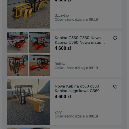
Szczytno
Odświeżono dzisiaj o 09:19
Kabina C360 C330 Nowa
Kabina C360 Nowa ursus
c360 ‼️PROMOCJA‼️
4 600 zł
Bałtów
Odświeżono dzisiaj o 09:19
Nowa Kabina c360 c330
Kabina ciągnikowa C360
ursus c360 ‼️PROMOCJA‼️
4 600 zł
Żory
Odświeżono dzisiaj o 09:19